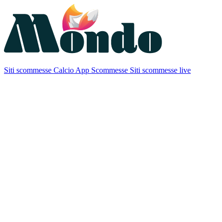
Siti scommesse Calcio
App Scommesse
Siti scommesse live