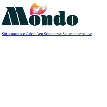
Siti scommesse Calcio
App Scommesse
Siti scommesse live