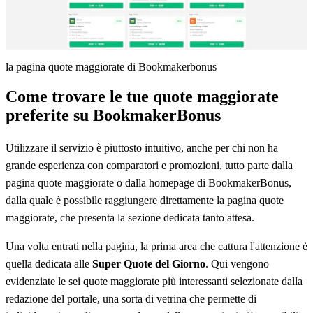
la pagina quote maggiorate di Bookmakerbonus
Come trovare le tue quote maggiorate
preferite su BookmakerBonus
Utilizzare il servizio è piuttosto intuitivo, anche per chi non ha
grande esperienza con comparatori e promozioni, tutto parte dalla
pagina quote maggiorate o dalla homepage di BookmakerBonus,
dalla quale è possibile raggiungere direttamente la pagina quote
maggiorate, che presenta la sezione dedicata tanto attesa.
Una volta entrati nella pagina, la prima area che cattura l'attenzione è
quella dedicata alle
Super Quote del Giorno
. Qui vengono
evidenziate le sei quote maggiorate più interessanti selezionate dalla
redazione del portale, una sorta di vetrina che permette di