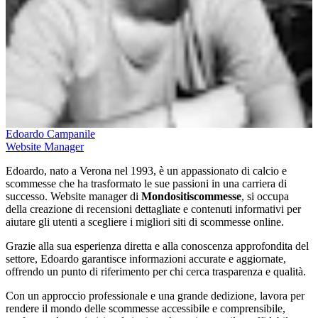
Edoardo Campanile
Website Manager
Edoardo, nato a Verona nel 1993, è un appassionato di calcio e
scommesse che ha trasformato le sue passioni in una carriera di
successo. Website manager di
Mondositiscommesse
, si occupa
della creazione di recensioni dettagliate e contenuti informativi per
aiutare gli utenti a scegliere i migliori siti di scommesse online.
Grazie alla sua esperienza diretta e alla conoscenza approfondita del
settore, Edoardo garantisce informazioni accurate e aggiornate,
offrendo un punto di riferimento per chi cerca trasparenza e qualità.
Con un approccio professionale e una grande dedizione, lavora per
rendere il mondo delle scommesse accessibile e comprensibile,