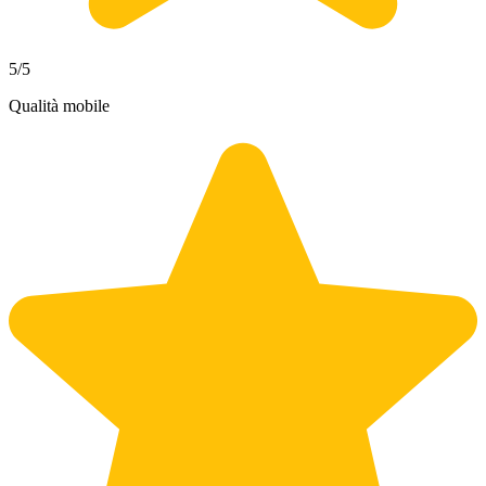
5
/5
Qualità mobile