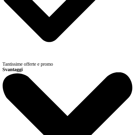
Tantissime offerte e promo
Svantaggi