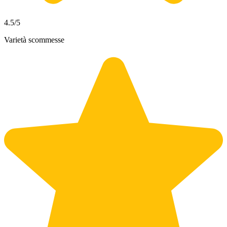
4.5
/5
Varietà scommesse