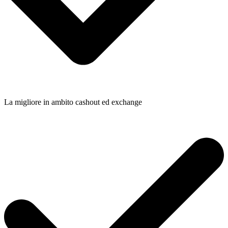
La migliore in ambito cashout ed exchange